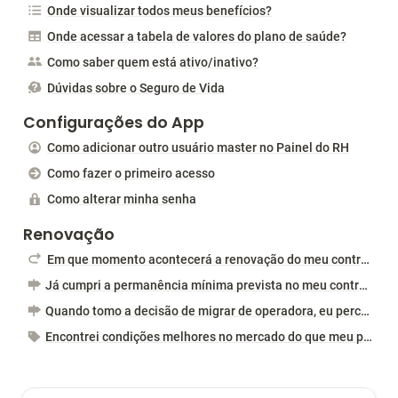
Onde visualizar todos meus benefícios?
Onde acessar a tabela de valores do plano de saúde?
Como saber quem está ativo/inativo?
Dúvidas sobre o Seguro de Vida
Configurações do App
Como adicionar outro usuário master no Painel do RH
Como fazer o primeiro acesso
Como alterar minha senha
Renovação
Em que momento acontecerá a renovação do meu contrato?
Já cumpri a permanência mínima prevista no meu contrato. Devo aguardar novamente o mês da renovação para fazer uma possível migração de plano?
Quando tomo a decisão de migrar de operadora, eu perco minhas carências? Como ficam as carêncas na nova operadora?
Encontrei condições melhores no mercado do que meu plano atual. Devo migrar imediatamente?