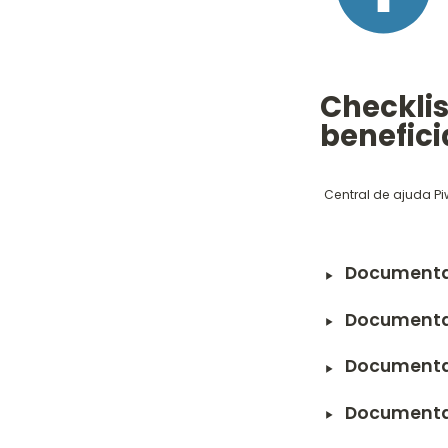
Checklis
benefici
Central de ajuda Pi
‣
Documenta
‣
Documenta
‣
Documentaç
‣
Documenta