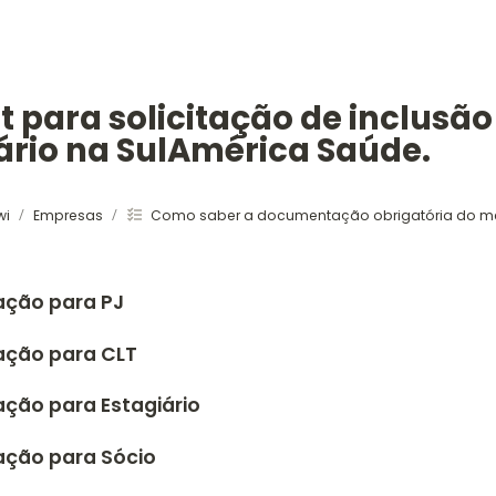
t para solicitação de inclusão 
ário na SulAmérica Saúde.
wi
Empresas
Como saber a documentação obrigatória do me
/
/
ção para PJ
ção para CLT
ão para Estagiário
ção para Sócio