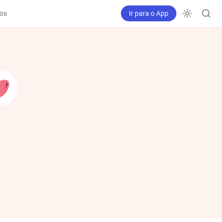
os
Ir para o App