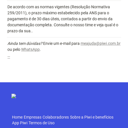
De acordo com as normas vigentes (Resolução Normativa 
259/2011), o prazo máximo estabelecido pela ANS para o 
pagamento é de 30 dias úteis, contados a partir do envio da 
documentação completa. Consulte o nosso time e veja qual é o 
prazo da sua..
Ainda tem dúvidas?
 Envie um e-mail para 
meajuda@piwi.com.br
ou pelo 
WhatsApp
.
:::
Home
Empresas
Colaboradores
Sobre a Piwi e benefícios
App Piwi
Termos de Uso